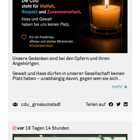
Unsere Gedanken sind bei den Opfern und ihren
Angehörigen.
Gewalt und Hass dürfen in unserer Gesellschaft keinen
Platz haben – unabhängig davon, gegen wen sie sich
richten.
mehr
Als CDU Groß-Umstadt stehen wir für Vielfalt, Respekt
und ein friedliches Miteinander. Gemeinsam setzen wir
ein Zeichen für Zusammenhalt und gegen jede Form von
cdu_grossumstadt
Teilen auf
Gewalt.
🕯️ #
CSDBerlin
#
Zusammenhalt
#
Vielfalt
#
Respekt
#
Gro
ßUmstadt
vor
18 Tagen 14 Stunden