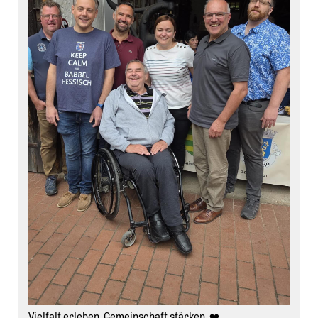
gelungen, eine tragfähige Lösung zu finden.
Diese Entscheidung ist eine gute Nachricht für die
Anwohnerinnen und Anwohner der Wilhelm-Liebknecht-
Straße. Gleichzeitig ist sie auch eine gute Nachricht für
die Menschen, die künftig an einem anderen Ort
untergebracht werden. Auch dort braucht es weiterhin
Unterstützung und Begleitung, damit Integration
gelingen kann.
Unser Dank gilt allen, die an dieser Lösung mitgewirkt
haben ? der Stadtverwaltung, den beteiligten Behörden,
den sozialen Trägern sowie allen, die den Dialog gesucht
und konstruktiv an einer Lösung gearbeitet haben.
Für uns als CDU Groß-Umstadt zeigt dieser Weg: Politik
ist dann erfolgreich, wenn sie zuhört, Verantwortung
übernimmt und gemeinsam mit den Menschen nach
praktikablen Lösungen sucht. Genau diesen Weg werden
wir auch künftig weitergehen.
Es geht UM deine STADT. Groß-UM-Stadt.
#
CDUGro
ßUmstadt #
Gro
ßUmstadt
#
WilhelmLiebknechtStra
ße
#
GemeinsamF
ürGroßUmstadt #
Kommunalpolitik
Miteinander Verantwortung EsGehtUMDeineSTADT
Vielfalt erleben. Gemeinschaft stärken. ❤️