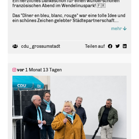
Ein herzliches Dankeschön für einen wunderschönen
französischen Abend im Wendelinuspark! 🇫🇷
Das "Dîner en bleu, blanc, rouge" war eine tolle Idee und
ein schönes Zeichen gelebter Städtepartnerschaft.
Herzlichen Dank an das Organisationsteam und alle
mehr
Helferinnen und Helfer für ihr großes Engagement.
Ebenso danken wir den zahlreichen Besucherinnen und
Besuchern, die mit ihren liebevoll gestalteten Picknicks
cdu_grossumstadt
Teilen auf
zu der besonderen Atmosphäre beigetragen haben.
Solche Begegnungen stärken die Freundschaft
zwischen unseren Städten und bereichern das
Miteinander in Groß-Umstadt.
vor
1 Monat 13 Tagen
Vielen Dank an alle, die zu diesem gelungenen Abend
beigetragen haben!
Ihre CDU Gross-Um- Stadt
DeutschFranzösischeFreundschaft
* #
Europa
* #
Gemeinschaft
* #
Ehrenamt
* #
Engagement