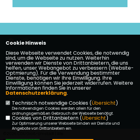
Cookie Hinweis
Diese Webseite verwendet Cookies, die notwendig
Impressum
Datenschutz
Kontakt
sind, um die Webseite zu nutzen. Weiterhin
verwenden wir Dienste von Drittanbietern, die uns
Mitgliederbereich
helfen, unser Webangebot zu verbessern (Website-
Optmierung). Für die Verwendung bestimmter
CDU Kreisverband Darmstadt-Dieburg
Dienste, benötigen wir Ihre Einwilligung. Ihre
Einwilligung können Sie jederzeit widerrufen. Weitere
Informationen finden Sie in unserer
Datenschutzerklärung
.
CDU Hessen
Technisch notwendige Cookies (
Übersicht
)
Die notwendigen Cookies werden allein für den
ordnungsgemäßen Gebrauch der Webseite benötigt.
CDU Deutschlands
Cookies von Drittanbietern (
Übersicht
)
Zur Optimierung unserer Webseite binden wir Dienste und
Angebote von Drittanbietern ein.
©2026 CDU Groß-Umstadt | Alle