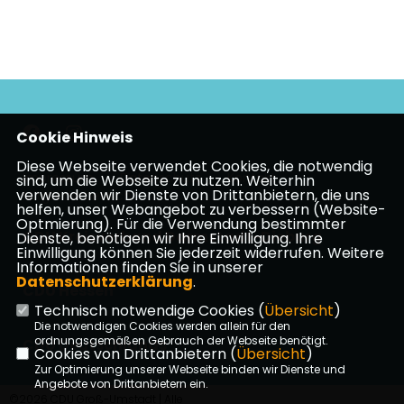
Cookie Hinweis
Diese Webseite verwendet Cookies, die notwendig
Impressum
Datenschutz
Kontakt
sind, um die Webseite zu nutzen. Weiterhin
verwenden wir Dienste von Drittanbietern, die uns
Mitgliederbereich
helfen, unser Webangebot zu verbessern (Website-
Optmierung). Für die Verwendung bestimmter
CDU Kreisverband Darmstadt-Dieburg
Dienste, benötigen wir Ihre Einwilligung. Ihre
Einwilligung können Sie jederzeit widerrufen. Weitere
Informationen finden Sie in unserer
Datenschutzerklärung
.
CDU Hessen
Technisch notwendige Cookies (
Übersicht
)
Die notwendigen Cookies werden allein für den
ordnungsgemäßen Gebrauch der Webseite benötigt.
CDU Deutschlands
Cookies von Drittanbietern (
Übersicht
)
Zur Optimierung unserer Webseite binden wir Dienste und
Angebote von Drittanbietern ein.
©2026 CDU Groß-Umstadt | Alle