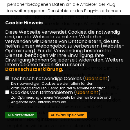
personenbezogenen Daten an die Anbieter der Plug-
ins weitergegeben. Den Anbieter des Plug-ins erkennen
Sie über die Markierung auf dem Kasten über seinen
Cookie Hinweis
Anfangsbuchstaben oder das Logo. Wir eröffnen Ihnen
die Möglichkeit, über den Button direkt mit dem
Diese Webseite verwendet Cookies, die notwendig
sind, um die Webseite zu nutzen. Weiterhin
Anbieter des Plug-ins zu kommunizieren. Nur wenn Sie
verwenden wir Dienste von Drittanbietern, die uns
auf das markierte Feld klicken und es dadurch
helfen, unser Webangebot zu verbessern (Website-
aktivieren, erhält der Plug-in-Anbieter die Information,
Optmierung). Für die Verwendung bestimmter
Dienste, benötigen wir Ihre Einwilligung. Ihre
dass Sie die entsprechende Website unseres Online-
Einwilligung können Sie jederzeit widerrufen. Weitere
Angebots aufgerufen haben. Zudem werden die unter §
Informationen finden Sie in unserer
3 dieser Erklärung genannten Daten übermittelt. Im Fall
Datenschutzerklärung
.
von Facebook wird nach Angaben der jeweiligen
Technisch notwendige Cookies (
Übersicht
)
Anbieter in Deutschland die IP-Adresse sofort nach
Die notwendigen Cookies werden allein für den
Erhebung anonymisiert. Durch die Aktivierung des Plug-
ordnungsgemäßen Gebrauch der Webseite benötigt.
Cookies von Drittanbietern (
Übersicht
)
ins werden also personenbezogene Daten von Ihnen
Zur Optimierung unserer Webseite binden wir Dienste und
an den jeweiligen Plug-in-Anbieter übermittelt und dort
Angebote von Drittanbietern ein.
(bei US-amerikanischen Anbietern in den USA)
gespeichert. Da der Plug-in-Anbieter die
Alle akzeptieren
Auswahl speichern
Datenerhebung insbesondere über Cookies vornimmt,
empfehlen wir Ihnen, vor dem Klick auf den